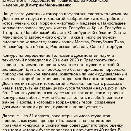
заместитель Председателя Правительства Российской
Федерации
Дмитрий Чернышенко
.
Чаще всего участники конкурса предлагали сделать талисманом
Десятилетия науки и технологий изображения атома, роботов,
котов, ученых, сов, морских животных и медведей. Наибольшее
количество заявок подали жители Республики Крым, Республики
Татарстан, Челябинской области, Оренбургской области, Ханты-
Мансийского автономного округа. Также в число регионов-
лидеров по количеству заявок вошли Москва, Республика Тыва,
Новосибирская область, Ростовская область, Санкт-Петербург.
Конкурс на определение Талисмана Десятилетия науки и
технологий проводился с 23 июня 2023 г. Предложить свой
вариант талисмана и принять участие в конкурсе мог любой
желающий. Для этого необходимо было нарисовать персонажа,
природное научное явление, животное или иной одушевленный
символ, который, по мнению автора, мог бы стать талисманом
Десятилетия науки и технологий в России, написать рассказ о
нем и загрузить на страницу конкурса
талисман.наука.рф
и чат-
бот. Принять участие в конкурсе могли как дети, так и взрослые.
Конкурсные работы можно было выполнить в любой технике и
жанре. Работы, в которых изображались герои, созданные
другими авторами ранее, к участию не допускались.
Далее, с 1 по 31 августа, волонтеры из числа студентов
профильных вузов проверят Талисманы на соответствие
правилам конкурса, а Экспертный совет даст итоговую оценку,
по итогам которой будет определен шорт-лист из 40 работ. В