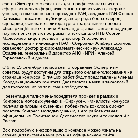
состав Экспертного совета входят профессионалы из арт-
сферы, из медиасферы, известные люди из числа актеров и
ученых, в том числе вице-президент РАН, академик РАН Степан
Калмыков, писатель, публицист, автор ряда бестселлеров,
сценарист, основатель литературно-театрального проекта
«БеспринцЫпные чтения» Александр Цыпкин, автор и ведущий
научно-популярных программ на телеканале НТВ Сергей
Малоземов, вице-президент, директор Управления
исследований и инноваций ПАО «Сбербанк» Альберт Ефимов,
океанолог, доктор физико-математических наук Александр
Осадчиев, генеральный директор АНО «ИРИ» Алексей
Гореславский и другие.
С 6 по 15 сентября талисманы, отобранные Экспертным
советом, будут доступны для открытого онлайн-голосования на
странице конкурса. 5 лучших работ будут представлены членам
Координационного комитета Десятилетия науки и технологий
для голосования за талисман-победитель.
Презентация талисмана-победителя пройдет в рамках III
Конгресса молодых ученых в «Сириусе». Финалисты конкурса
получат дипломы и сувениры, победитель конкурса сможет
посетить Конгресс молодых ученых, а его работа станет
официальным Талисманом Десятилетия науки и технологий в
России.
Всю подробную информацию о конкурсе можно узнать на
странице
талисман.наука.рф
и на официальном сайте