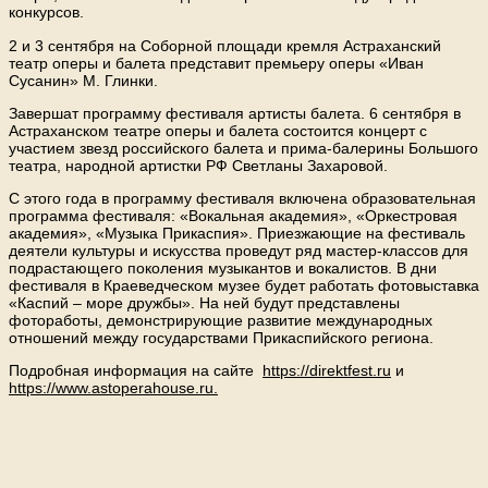
конкурсов.
2 и 3 сентября на Соборной площади кремля Астраханский
театр оперы и балета представит премьеру оперы «Иван
Сусанин» М. Глинки.
Завершат программу фестиваля артисты балета. 6 сентября в
Астраханском театре оперы и балета состоится концерт с
участием звезд российского балета и прима-балерины Большого
театра, народной артистки РФ Светланы Захаровой.
С этого года в программу фестиваля включена образовательная
программа фестиваля: «Вокальная академия», «Оркестровая
академия», «Музыка Прикаспия». Приезжающие на фестиваль
деятели культуры и искусства проведут ряд мастер-классов для
подрастающего поколения музыкантов и вокалистов. В дни
фестиваля в Краеведческом музее будет работать фотовыставка
«Каспий – море дружбы». На ней будут представлены
фотоработы, демонстрирующие развитие международных
отношений между государствами Прикаспийского региона.
Подробная информация на сайте
https://direktfest.ru
и
https://www.astoperahouse.ru.