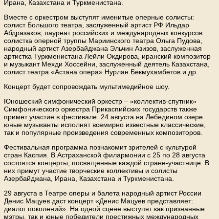
Ирана, Казахстана и Туркменистана.
Вместе с оркестром выступят именитые оперные солисты:
солист Большого театра, заслуженный артист РФ Ильдар
Абдразаков, лауреат российских и международных конкурсов
солистка оперной труппы Мариинского театра Ольга Пудова,
народный артист Азербайджана Эльчин Азизов, заслуженная
артистка Туркменистана Лейли Окдирова, иранский композитор
и музыкант Мехди Хоссейни, заслуженный деятель Казахстана,
солист театра «Астана опера» Нурлан Бекмухамбетов и др.
Концерт будет сопровождать мультимедийное шоу.
Юношеский симфонический оркестр – «коллектив-спутник»
Симфонического оркестра Прикаспийских государств также
примет участие в фестивале. 24 августа на Лебедином озере
юные музыканты исполнят всемирно известные классические,
так и популярные произведения современных композиторов.
Фестивальная программа познакомит зрителей с культурой
стран Каспия. В Астраханской филармонии с 25 по 28 августа
состоятся концерты, посвященные каждой стране-участнице. В
них примут участие творческие коллективы и солисты
Азербайджана, Ирана, Казахстана и Туркменистана.
29 августа в Театре оперы и балета народный артист России
Денис Мацуев даст концерт «Денис Мацуев представляет:
диалог поколений». На одной сцене выступят как признанные
мэтры, так и юные победители престижных международных