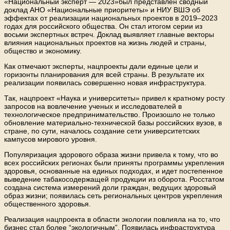
«Национальный эксперт — 2023»был представлен
сводный
доклад АНО «Национальные приоритеты» и НИУ ВШЭ об
эффектах от реализации национальных проектов в 2019–2023
годах для российского общества. Он стал итогом серии из
восьми экспертных встреч. Доклад выявляет главные векторы
влияния национальных проектов на жизнь людей и страны,
общество и экономику.
Как отмечают эксперты, нацпроекты дали единые цели и
горизонты планирования для всей страны. В результате их
реализации появилась совершенно новая инфраструктура.
Так, нацпроект «Наука и университеты» привел к кратному росту
запросов на вовлечение ученых и исследователей в
технологическое предпринимательство. Произошло не только
обновление материально-технической базы российских вузов, в
стране, по сути, началось создание сети университетских
кампусов мирового уровня.
Популяризация здорового образа жизни привела к тому, что во
всех российских регионах были приняты программы укрепления
здоровья, основанные на единых подходах, и идет постепенное
выведение табакосодержащей продукции из оборота. Росстатом
создана система измерений доли граждан, ведущих здоровый
образ жизни; появилась сеть региональных центров укрепления
общественного здоровья.
Реализация нацпроекта в области экологии повлияла на то, что
бизнес стал более “экологичным”. Появилась инфраструктура