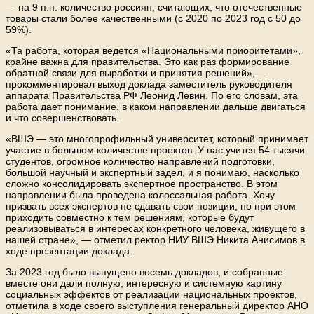
— на 9 п.п. количество россиян, считающих, что отечественные
товары стали более качественными (с 2020 по 2023 год с 50 до
59%).
«Та работа, которая ведется «Национальными приоритетами»,
крайне важна для правительства. Это как раз формирование
обратной связи для выработки и принятия решений», —
прокомментировал выход доклада заместитель руководителя
аппарата Правительства РФ Леонид Левин. По его словам, эта
работа дает понимание, в каком направлении дальше двигаться
и что совершенствовать.
«ВШЭ — это многопрофильный университет, который принимает
участие в большом количестве проектов. У нас учится 54 тысячи
студентов, огромное количество направлений подготовки,
большой научный и экспертный задел, и я понимаю, насколько
сложно консолидировать экспертное пространство. В этом
направлении была проведена колоссальная работа. Хочу
призвать всех экспертов не сдавать свои позиции, но при этом
приходить совместно к тем решениям, которые будут
реализовываться в интересах конкретного человека, живущего в
нашей стране», — отметил ректор НИУ ВШЭ Никита Анисимов в
ходе презентации доклада.
За 2023 год было выпущено восемь докладов, и собранные
вместе они дали полную, интересную и системную картину
социальных эффектов от реализации национальных проектов,
отметила в ходе своего выступления генеральный директор АНО