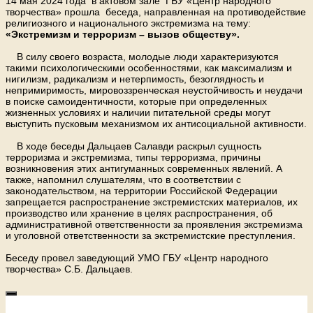
14 мая 2024 года в актовом зале ГБУ «Центр народного
творчества» прошла беседа, направленная на противодействие
религиозного и национального экстремизма на тему:
«Экстремизм и терроризм – вызов обществу».
В силу своего возраста, молодые люди характеризуются
такими психологическими особенностями, как максимализм и
нигилизм, радикализм и нетерпимость, безоглядность и
непримиримость, мировоззренческая неустойчивость и неудачи
в поиске самоидентичности, которые при определенных
жизненных условиях и наличии питательной среды могут
выступить пусковым механизмом их антисоциальной активности.
В ходе беседы Дальцаев Салавди раскрыл сущность
терроризма и экстремизма, типы терроризма, причины
возникновения этих антигуманных современных явлений. А
также, напомнил слушателям, что в соответствии с
законодательством, на территории Российской Федерации
запрещается распространение экстремистских материалов, их
производство или хранение в целях распространения, об
административной ответственности за проявления экстремизма
и уголовной ответственности за экстремистские преступления.
Беседу провел заведующий УМО ГБУ «Центр народного
творчества» С.Б. Дальцаев.