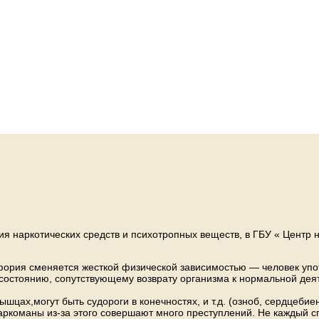
ия наркотических средств и психотропных веществ, в ГБУ « Центр 
фория сменяется жесткой физической зависимостью — человек упот
состоянию, сопутствующему возврату организма к нормальной дея
шцах,могут быть судороги в конечностях, и т.д. (озноб, сердцебие
Наркоманы из-за этого совершают много преступлений. Не каждый 