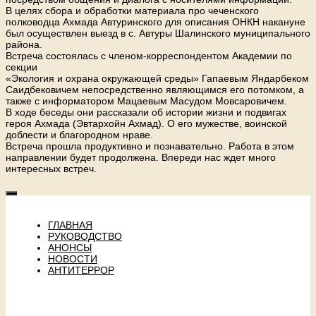
В целях сбора и обработки материала про чеченского
полководца Ахмада Автуринского для описания ОНКН накануне
был осуществлен выезд в с. Автуры Шалинского муниципального
района.
Встреча состоялась с членом-корреспондентом Академии по
секции
«Экология и охрана окружающей среды» Гапаевым Яндарбеком
Саидбековичем непосредственно являющимся его потомком, а
также с информатором Мацаевым Масудом Мовсаровичем.
В ходе беседы они рассказали об истории жизни и подвигах
героя Ахмада (Эвтархойн Ахмад). О его мужестве, воинской
доблести и благородном нраве.
Встреча прошла продуктивно и познавательно. Работа в этом
направлении будет продолжена. Впереди нас ждет много
интересных встреч.
ГЛАВНАЯ
РУКОВОДСТВО
АНОНСЫ
НОВОСТИ
АНТИТЕРРОР