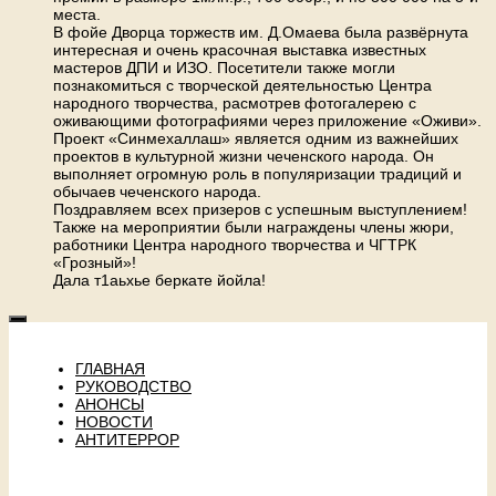
места.
В фойе Дворца торжеств им. Д.Омаева была развёрнута
интересная и очень красочная выставка известных
мастеров ДПИ и ИЗО. Посетители также могли
познакомиться с творческой деятельностью Центра
народного творчества, расмотрев фотогалерею с
оживающими фотографиями через приложение «Оживи».
Проект «Синмехаллаш» является одним из важнейших
проектов в культурной жизни чеченского народа. Он
выполняет огромную роль в популяризации традиций и
обычаев чеченского народа.
Поздравляем всех призеров с успешным выступлением!
Также на мероприятии были награждены члены жюри,
работники Центра народного творчества и ЧГТРК
«Грозный»!
Дала т1аьхье беркате йойла!
ГЛАВНАЯ
РУКОВОДСТВО
АНОНСЫ
НОВОСТИ
АНТИТЕРРОР