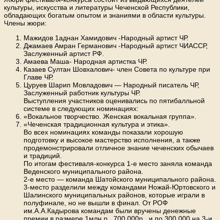
культуры, искусства и литературы Чеченской Республики,
обладающих богатым опытом и знаниями в области культуры.
Члены жюри:
Мажидов 1аднан Хамидович -Народный артист ЧР.
Джамаев Амран Германович -Народный артист ЧИАССР,
Заслуженный артист РФ.
Амаева Маша- Народная артистка ЧР.
Казаев Султан Шовхалович- член Совета по культуре при
Главе ЧР.
Цуруев Шарип Мовладович — Народный писатель ЧР,
Заслуженный работник культуры ЧР.
Выступления участников оценивались по пятибалльной
системе в следующих номинациях:
«Вокальное творчество. Женская вокальная группа».
«Чеченская традиционная культура и этика».
Во всех номинациях команды показали хорошую
подготовку и высокое мастерство исполнения, а также
продемонстрировали отличное знание чеченских обычаев
и традиций.
По итогам фестиваля-конкурса 1-е место заняла команда
Веденского муниципального района.
2-е место — команда Шатойского муниципального района.
3-место разделили между командами Ножай-Юртовского и
Шалинского муниципальных районов, которые играли в
полуфинале, но не вышли в финал. От РОФ
им.А.А.Кадырова командам были вручены денежные
премии в размере 1млн.р., 700 000р., и по 300 000 на 3-и