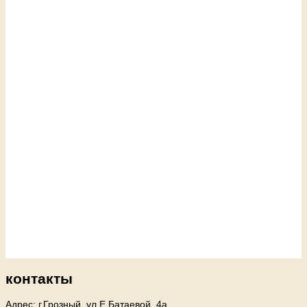
контакты
Адрес: г.Грозный, ул.Е.Батаевой, 4а