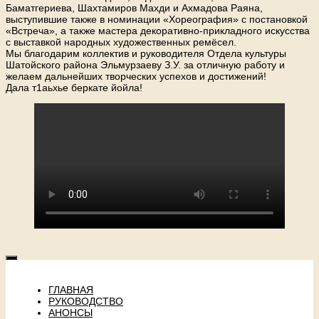
Баматгериева, Шахтамиров Махди и Ахмадова Раяна,
выступившие также в номинации «Хореография» с постановкой
«Встреча», а также мастера декоративно-прикладного искусства
с выставкой народных художественных ремёсел.
Мы благодарим коллектив и руководителя Отдела культуры
Шатойского района Эльмурзаеву З.У. за отличную работу и
желаем дальнейших творческих успехов и достижений!
Дала т1аьхье беркате йойла!
ГЛАВНАЯ
РУКОВОДСТВО
АНОНСЫ