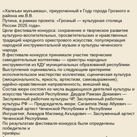
«Халкъан мукъамаш», приуроченный к Году города Грозного и
района им.В.В.
Путина, в рамках проекта: «Грозный — культурная столица
России 2025 года».
Цели фестиваля-конкурса: сохранение и творческое развитие
культурно-воспитательных, просветительских и нравственных
традиций народного оркестрового искусства; популяризация
народной инструментальной музыки и культуры чеченского
народа.
В фестивале-конкурсе принимали участие творческие
самодеятельные колтективы — оркестры народных
инструментов из КДУ муниципальных образований республики.
Выступления оценивались по следующим критериям:
исполнительское мастерство коллектива; сценическая культура
(эмоциональность, яркость, артистизм, самовыражение);
идейно-нравственная направленность; внешний вид.
Состав жюри состоял из числа выдающихся деятелей культуры и
искусства Чеченской Республики: Даудов Рамзан Докаевич —
Заслуженный работник культуры ЧР, Заслуженный работник
культуры РФ — Председатель жюри; Сагаипов Умар Абуевич —
Народный артист Чеченской Республики и Республики
Ингушетия; Ахмадов Магомед Ахъядович — Заслуженный артист
Чеченской Республики.
По результатам фестиваля-конкурса были определены
победители и
призёры: