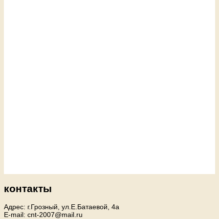
контакты
Адрес: г.Грозный, ул.Е.Батаевой, 4а
E-mail: cnt-2007@mail.ru