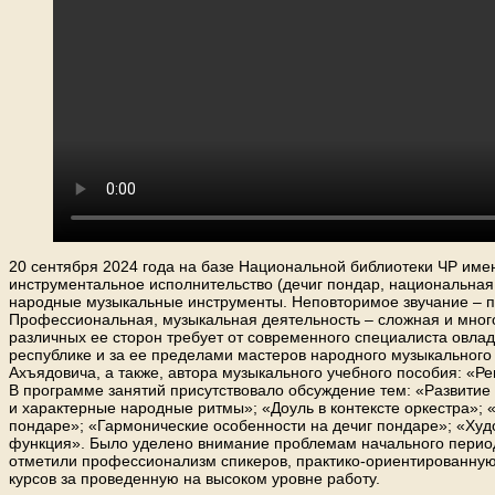
20 сентября 2024 года на базе Национальной библиотеки ЧР и
инструментальное исполнительство (дечиг пондар, национальная
народные музыкальные инструменты. Неповторимое звучание – пр
Профессиональная, музыкальная деятельность – сложная и много
различных ее сторон требует от современного специалиста овла
республике и за ее пределами мастеров народного музыкального
Ахъядовича, а также, автора музыкального учебного пособия: «
В программе занятий присутствовало обсуждение тем: «Развитие
и характерные народные ритмы»; «Доуль в контексте оркестра»;
пондаре»; «Гармонические особенности на дечиг пондаре»; «Худ
функция». Было уделено внимание проблемам начального период
отметили профессионализм спикеров, практико-ориентированную
курсов за проведенную на высоком уровне р