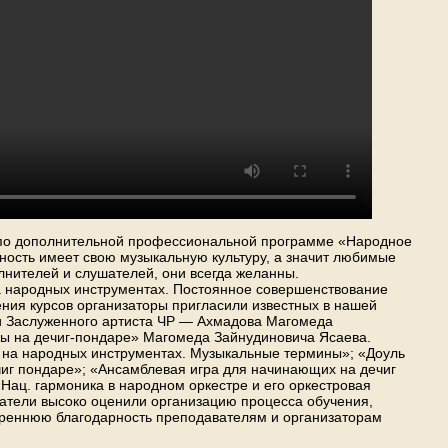
и по дополнительной профессиональной программе «Народное
ность имеет свою музыкальную культуру, а значит любимые
лнителей и слушателей, они всегда желанны.
а народных инструментах. Постоянное совершенствование
ния курсов организаторы пригласили известных в нашей
 и Заслуженного артиста ЧР — Ахмадова Магомеда
ры на дечиг-пондаре» Магомеда Зайнудиновича Ясаева.
е на народных инструментах. Музыкальные термины»; «Доуль
чиг пондаре»; «Ансамблевая игра для начинающих на дечиг
ац. гармоника в народном оркестре и его оркестровая
атели высоко оценили организацию процесса обучения,
скреннюю благодарность преподавателям и организаторам