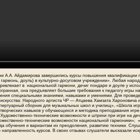
мени А.А. Айдамирова завершились курсы повышения квалификаци
 гармонь, доуль) в культурно-досуговом учреждении». Любая народ
ивлекает в национальной гармони, дечиг пондаре и доуле у испо
гранная, она предъявляет большие требования к педагогу игры н
дения специальными знаниями, навыками и умениями. Для проведе
 искусства: Народного артиста ЧР — Атцаева Хамзата Хароновича
Репертуарный сборник для музыкальных школ и училищ», «Школа иг
 творческих навыков у обучающихся и методика преподавания игр
 «Художественно-технические возможности и штрихи при игре на де
ожественно-технические возможности национальной гармоники»; «Н
а обучения и вариантам их преодоления, развитию техники. Слуш
 направленность курсов. В своих отзывах слушатели высказали и
аботу.