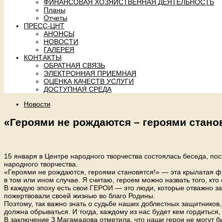
ФИНАНСОВАЯ ХОЗЯЙСТВЕННАЯ ДЕЯТЕЛЬНОСТЬ
Планы
Отчеты
ПРЕСС-ЦНТ
АНОНСЫ
НОВОСТИ
ГАЛЕРЕЯ
КОНТАКТЫ
ОБРАТНАЯ СВЯЗЬ
ЭЛЕКТРОННАЯ ПРИЕМНАЯ
ОЦЕНКА КАЧЕСТВ УСЛУГИ
ДОСТУПНАЯ СРЕДА
Новости
«Героями не рождаются – героями стано
15 января в Центре народного творчества состоялась беседа, 
народного творчества.
«Героями не рождаются, героями становятся!» — эта крылатая фр
в том или ином случае. Я считаю, героем можно назвать того, к
В каждую эпоху есть свои ГЕРОИ — это люди, которые отважно за
пожертвовали своей жизнью во благо Родины.
Поэтому, так важно знать о судьбе наших доблестных защитников
должна обрываться. И тогда, каждому из нас будет кем гордиться, 
В заключение З.Магамадова отметила, что наши герои не могут 