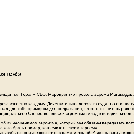
вятся!»
посвященная Героям СВО. Мероприятие провела Зарема Магамадова
аза известна каждому. Действительно, человека судят по его пост
то стал для тебя примером для подражания, на кого ты хочешь рав
щищали своё Отечество, внесли огромный вклад в историю своей с
, об их неоценимом героизме, который мы обязаны передавать пото
с кого брать пример, кого считать своим героем».
быть забыты, они должны жить в памяти людей. А их подвиги долж