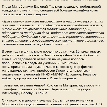
Глава Минобрнауки Валерий Фальков поздравил победителей
конкурса и отметил, что сегодня всё больше молодёжи хочет
связать свою жизнь с наукой.
«Для занятия научным творчеством в наших университетах
и научных организациях создаются все необходимые условия,
в том числе открываются молодёжные лаборатории,
обновляется приборная база, работает серьёзная грантовая
поддержка. Отдельно хочу отметить укрепление кооперации
университетов, исследовательских институтов и реального
сектора экономики»,
– добавил министр.
В этом году в финальном поединке сразились 10 талантливых
ребят со всей страны – от Заволжья до Челябинской области.
Юные исследователи ответили на научные вопросы,
пообщались с молодыми учёными и именитыми
популяризаторами науки, в числе которых доктор физико-
математических наук, профессор Института лазерных и
плазменных технологий НИЯУ «МИФИ» Владимир Решетов,
амбассадор проекта – биолог Илья Гомыранов.
Третье место занял Андрей Хохлов из Мичуринска, второе – у
Тимофея Ковалёва из Пскова. Первое место присуждено
Александру Валову из Клина.
Они получили дополнительные баллы при поступлении в
Московский государственный технический университет им. Н.Э.