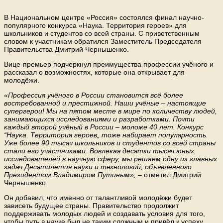
В Национальном центре «Россия» состоялся финал научно-
популярного конкурса «Наука. Территория героев» для
школьников и студентов со всей страны. С приветственным
словом к участникам обратился Заместитель Председателя
Правительства Дмитрий Чернышенко.
Вице-премьер подчеркнул преимущества профессии учёного и
рассказал о возможностях, которые она открывает для
молодёжи.
«Профессия учёного в России становится всё более
востребованной и престижной. Наши учёные – настоящие
супергерои! Мы на пятом месте в мире по количеству людей,
занимающихся исследованиями и разработками. Почти
каждый второй учёный в России – моложе 40 лет. Конкурс
“Наука. Территория героев„ тоже набирает популярность.
Уже более 90 тысяч школьников и студентов со всей страны
стали его участниками. Вовлекая десятки тысяч юных
исследователей в научную сферу, мы решаем одну из главных
задач Десятилетия науки и технологий, объявленного
Президентом Владимиром Путиным»,
– отметил Дмитрий
Чернышенко.
Он добавил, что именно от талантливой молодёжи будет
зависеть будущее страны. Правительство продолжит
поддерживать молодых людей и создавать условия для того,
чтобы путь в науке был не таким сложным и привёл к успеху.