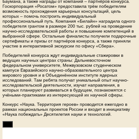
Баумана, а также награды от компаний – партнёров конкурса.
Госкорпорация «Росатом» предоставила трём победителям
возможность прохождения карьерных консультаций, цель
которых – помочь построить индивидуальный
профессиональный путь. Компания «Билайн» наградила одного
победителя грантом в размере 200 тыс. рублей на проведение
научно-исследовательской работы и повышение компетенций в
выбранной сфере. Остальные финалисты получили подарочные
сертификаты и призы от партнёров конкурса, а также приняли
участие в интерактивной экскурсии по офису «Сбера».
Победителей конкурса ждут индивидуальные стажировки в
ведущих научных центрах страны: Дальневосточном
федеральном университете, Межвузовском студенческом
кампусе Евразийского научно-образовательного центра
мирового уровня и в Объединённом институте ядерных
исследований. Там ребята получат уникальный опыт научно-
исследовательской деятельности, изучат направления, в
которых планируют развиваться в будущем, познакомятся с
учёными-практиками из интересующей их научной сферы.
Конкурс «Наука. Территория героев» проводится ежегодно в
рамках национальных проектов России и входит в инициативу
«Наука побеждать» Десятилетия науки и технологий.