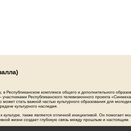
залла)
у, в Республиканском комплексе общего и дополнительного образо
 участниками Республиканского телевизионного проекта «Синмеха
 может стать важной частью культурного образования для молодежи
редаче культурного наследия.
к культуре, также является отличной инициативой. Он помогает м
евной жизни создает глубокую связь между прошлым и настоящим.