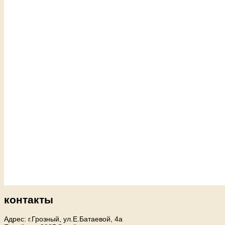
контакты
Адрес: г.Грозный, ул.Е.Батаевой, 4а