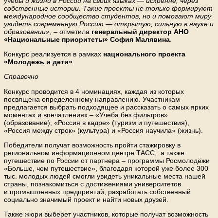
учёбы и жизни в России на своих языках — искренне, через
собственные истории. Такие проекты не только формируют
международное сообщество студентов, но и помогают миру
увидеть современную Россию — открытую, сильную в науке и
образовании»
, – отметила
генеральный директор АНО
«Национальные приоритеты» София Малявина
.
Конкурс реализуется в рамках
национального проекта
«Молодежь и дети»
.
Справочно
Конкурс проводится в 4 номинациях, каждая из которых
посвящена определенному направлению. Участникам
предлагается выбрать подходящее и рассказать о самых ярких
моментах и впечатлениях – «Учеба без фильтров»
(образование), «Россия в кадре» (туризм и путешествия),
«Россия между строк» (культура) и «Россия научила» (жизнь).
Победители получат возможность пройти стажировку в
региональном информационном центре ТАСС, а также
путешествие по России от партнера – программы Росмолодёжи
«Больше, чем путешествие», благодаря которой уже более 300
тыс. молодых людей смогли увидеть уникальные места нашей
страны, познакомиться с достижениями университетов
и промышленных предприятий, разработать собственный
социально значимый проект и найти новых друзей.
Также жюри выберет участников, которые получат возможность