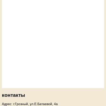
контакты
Адрес: г.Грозный, ул.Е.Батаевой, 4а