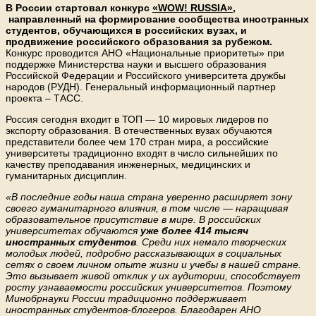
В России стартовал конкурс
«
WOW
!
RUSSIA
»
,
направленный на формирование сообщества иностранных
студентов, обучающихся в российских вузах, и
продвижение российского образования за рубежом.
Конкурс проводится АНО «Национальные приоритеты» при
поддержке Министерства науки и высшего образования
Российской Федерации и Российского университета дружбы
народов (РУДН). Генеральный информационный партнер
проекта – ТАСС.
Россия сегодня входит в ТОП — 10 мировых лидеров по
экспорту образования. В отечественных вузах обучаются
представители более чем 170 стран мира, а российские
университеты традиционно входят в число сильнейших по
качеству преподавания инженерных, медицинских и
гуманитарных дисциплин.
«В последние годы наша страна уверенно расширяет зону
своего гуманитарного влияния, в том числе — наращивая
образовательное присутствие в мире. В российских
университетах обучаются
уже более 414 тысяч
иностранных студентов
. Среди них немало творческих
молодых людей, подробно рассказывающих в социальных
сетях о своем личном опыте жизни и учебы в нашей стране.
Это вызывает живой отклик у их аудитории, способствует
росту узнаваемости российских университетов. Поэтому
Минобрнауки России традиционно поддерживает
иностранных студентов-блогеров. Благодарен АНО