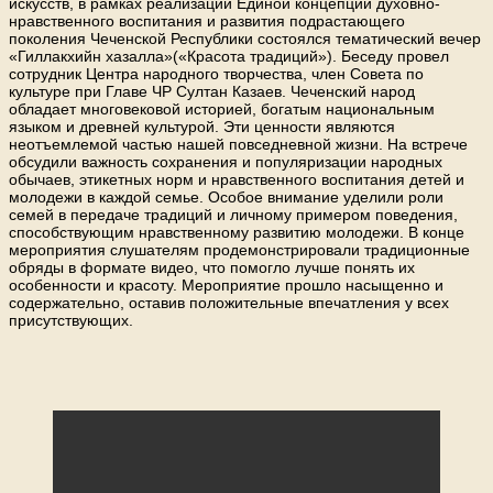
искусств, в рамках реализации Единой концепции духовно-
нравственного воспитания и развития подрастающего
поколения Чеченской Республики состоялся тематический вечер
«Гиллакхийн хазалла»(«Красота традиций»). Беседу провел
сотрудник Центра народного творчества, член Совета по
культуре при Главе ЧР Султан Казаев. Чеченский народ
обладает многовековой историей, богатым национальным
языком и древней культурой. Эти ценности являются
неотъемлемой частью нашей повседневной жизни. На встрече
обсудили важность сохранения и популяризации народных
обычаев, этикетных норм и нравственного воспитания детей и
молодежи в каждой семье. Особое внимание уделили роли
семей в передаче традиций и личному примером поведения,
способствующим нравственному развитию молодежи. В конце
мероприятия слушателям продемонстрировали традиционные
обряды в формате видео, что помогло лучше понять их
особенности и красоту. Мероприятие прошло насыщенно и
содержательно, оставив положительные впечатления у всех
присутствующих.