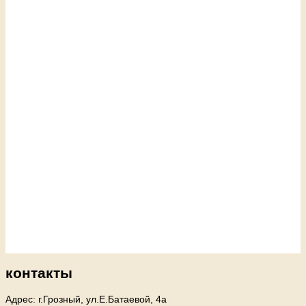
контакты
Адрес: г.Грозный, ул.Е.Батаевой, 4а