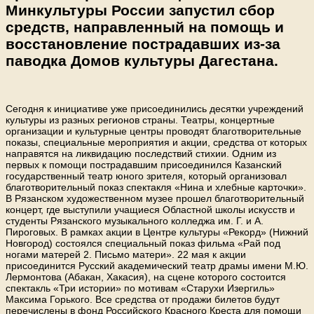
Минкультуры России запустил сбор
средств, направленный на помощь и
восстановление пострадавших из-за
паводка Домов культуры Дагестана.
Сегодня к инициативе уже присоединились десятки учреждений
культуры из разных регионов страны. Театры, концертные
организации и культурные центры проводят благотворительные
показы, специальные мероприятия и акции, средства от которых
направятся на ликвидацию последствий стихии. Одним из
первых к помощи пострадавшим присоединился Казанский
государственный театр юного зрителя, который организовал
благотворительный показ спектакля «Нина и хлебные карточки».
В Рязанском художественном музее прошел благотворительный
концерт, где выступили учащиеся Областной школы искусств и
студенты Рязанского музыкального колледжа им. Г. и А.
Пироговых. В рамках акции в Центре культуры «Рекорд» (Нижний
Новгород) состоялся специальный показ фильма «Рай под
ногами матерей 2. Письмо матери». 22 мая к акции
присоединится Русский академический театр драмы имени М.Ю.
Лермонтова (Абакан, Хакасия), на сцене которого состоится
спектакль «Три истории» по мотивам «Старухи Изергиль»
Максима Горького. Все средства от продажи билетов будут
перечислены в фонд Российского Красного Креста для помощи